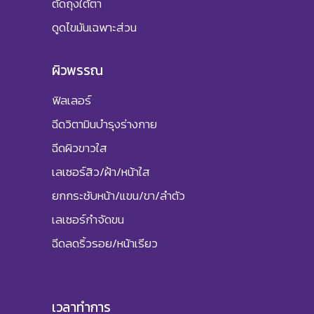
ตัดถุงใต้ตา
ดูดไขมันเฉพาะส่วน
ผิวพรรณ
ฟิลเลอร์
ฉีดวิตามินบำรุงร่างกาย
ฉีดผิวขาวใส
เลเซอร์สิว/ฝ้า/หน้าใส
ยกกระชับหน้า/แขน/ขา/ลำตัว
เลเซอร์กำจัดขน
ฉีดลดริ้วรอย/หน้าเรียว
เวลาทำการ