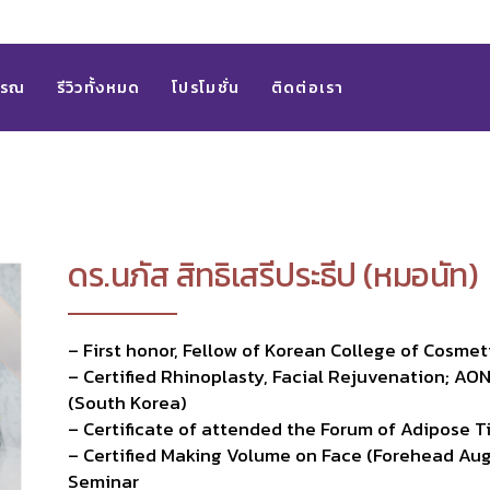
ิ้วรอย/หน้าเรียว
ร์
รรณ
รีวิวทั้งหมด
โปรโมชั่น
ติดต่อเรา
หม
้าใส
ิ้วรอย/หน้าเรียว
้ตา
ร์
ฟตลดไขมัน
หม
็มเซลล์
ดร.นภัส สิทธิเสรีประธีป (หมอนัท)
้าใส
ว
้ตา
์สิว/ฝ้า/หน้าใส
– First honor, Fellow of Korean College of Cosme
ฟตลดไขมัน
้นท์สิว/ฝ้า/หน้าใส
– Certified Rhinoplasty, Facial Rejuvenation; AON
็มเซลล์
ชับหน้า/แขน/ขา/ลำตัว
(South Korea)
ว
– Certificate of attended the Forum of Adipose T
ขาวใส
– Certified Making Volume on Face (Forehead Au
์สิว/ฝ้า/หน้าใส
ามินบำรุงร่างกาย
Seminar