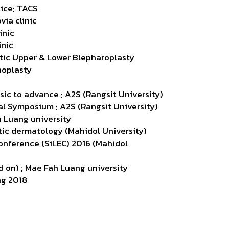
tice; TACS
via clinic
inic
inic
etic Upper & Lower Blepharoplasty
noplasty
asic to advance ; A2S (Rangsit University)
al Symposium ; A2S (Rangsit University)
h Luang university
tic dermatology (Mahidol University)
Conference (SiLEC) 2016 (Mahidol
nd on) ; Mae Fah Luang university
ng 2018