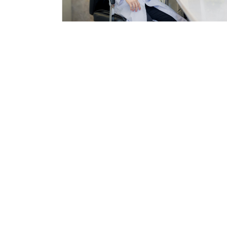
ทรีทเม
เลเซอ
ยกกระ
ฉีดรั
ฉีดผิว
รักษา
ฉีดวิต
กระ/ไฝ
เลเซอ
ฉีดรั
รักษา
กระ/ไฝ