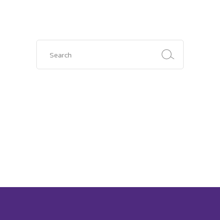
Search
for: