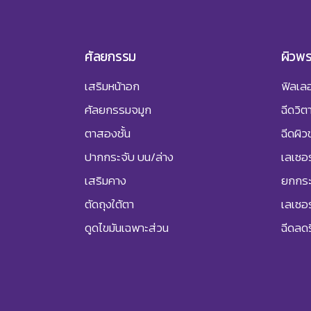
ศัลยกรรม
ผิวพ
เสริมหน้าอก
ฟิลเลอ
ศัลยกรรมจมูก
ฉีดวิต
ตาสองชั้น
ฉีดผิว
ปากกระจับ บน/ล่าง
เลเซอร
เสริมคาง
ยกกระ
ตัดถุงใต้ตา
เลเซอ
ดูดไขมันเฉพาะส่วน
ฉีดลดร