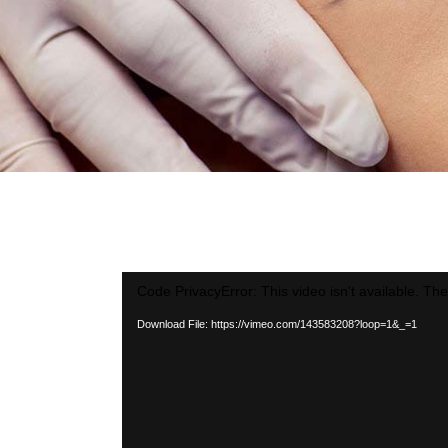
ทรีทเม
เลเซอ
ยกกระ
ฉีดรั
ฉีดผิว
รักษา
ฉีดวิต
กระ/ไฝ
เลเซอ
ฉีดรั
รักษา
กระ/ไฝ
Video
Code PrivacyError: This video isn't available. Th
Player
Download File: https://vimeo.com/143583208?loop=1&_=1