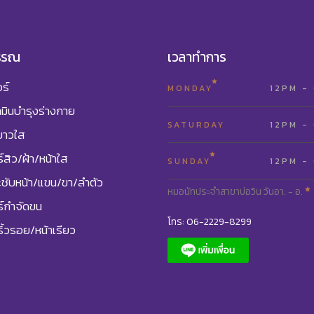
รรณ
เวลาทำการ
ร์
MONDAY
12PM -
ามินบำรุงร่างกาย
SATURDAY
12PM -
ขาวใส
์สิว/ฝ้า/หน้าใส
SUNDAY
12PM -
ชับหน้า/แขน/ขา/ลำตัว
หมอนัทประจำสาขาบ่อวิน วันอา. - อ.
ร์กำจัดขน
โทร: 06-2229-8299
ิ้วรอย/หน้าเรียว