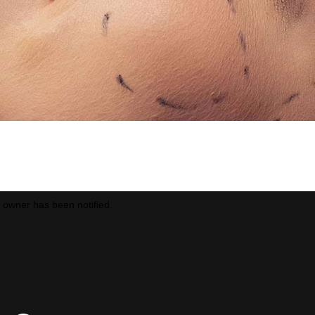
้นท์สิว/ฝ้า/หน้าใส
ร์กำจัดขน
ชับหน้า/แขน/ขา/ลำตัว
กษาผมร่วง
ขาวใส
รอยแตกลาย
ามินบำรุงร่างกาย
/ติ่งเนื้อ/ต่อมไขมัน
ร์กำจัดขน
กษาผมร่วง
รอยแตกลาย
/ติ่งเนื้อ/ต่อมไขมัน
e owner has been notified.